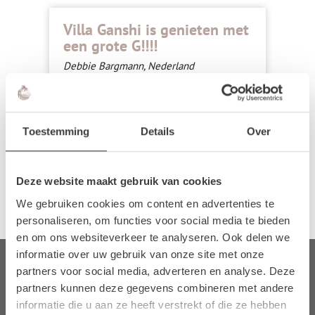
Villa Ganshi is genieten met
Vil
een grote G!!!!
Marc
Debbie Bargmann, Nederland
31-0
05-04-2026
"Een
kend
Genoten hebben wij zeker met ons hele
Deze
et
gezin in Villa Ganshi. Alle verwachtingen
zoek
Toestemming
Details
Over
 ...
zijn dik overtroffen! Werkelijk aan alle ...
...
Re
Read more
Deze website maakt gebruik van cookies
We gebruiken cookies om content en advertenties te
personaliseren, om functies voor social media te bieden
en om ons websiteverkeer te analyseren. Ook delen we
informatie over uw gebruik van onze site met onze
BONAIRE: HET EILAND
partners voor social media, adverteren en analyse. Deze
partners kunnen deze gegevens combineren met andere
De Schoonheid van Bonaire
informatie die u aan ze heeft verstrekt of die ze hebben