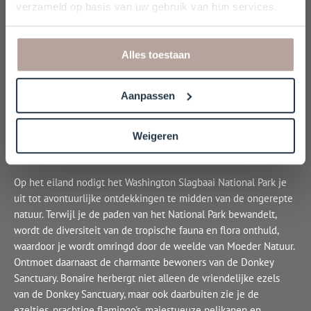
verzameld op basis van uw gebruik van hun services.
Bonaire onthuld: Natuurwonderen en culinaire hoogstandjes
Welkom op het betoverende Bonaire, waar de belofte van een
Alles toestaan
onvergetelijke Caribische ervaring op je wacht! Ontdek de
schitterende zee, een waar paradijs voor duikers en
Aanpassen
snorkelliefhebbers, met uitmuntende locaties zoals het
adembenemende Kite Beach voor opwindend kitesurfen en het
schilderachtige lagune bij Sorobon voor onvergetelijk
Weigeren
windsurfen.
Op het eiland nodigt het Washington Slagbaai National Park je
uit tot avontuurlijke ontdekkingen te midden van de ongerepte
natuur. Terwijl je de paden van het National Park bewandelt,
wordt de diversiteit van de tropische fauna en flora onthuld,
waardoor je wordt omringd door de weelde van Moeder Natuur.
Ontmoet daarnaast de charmante bewoners van de Donkey
Sanctuary. Bonaire herbergt niet alleen de vriendelijke ezels
van de Donkey Sanctuary, maar ook daarbuiten zie je de
ezeltjes, prachtige flamingo's, majestueuze pelikanen en