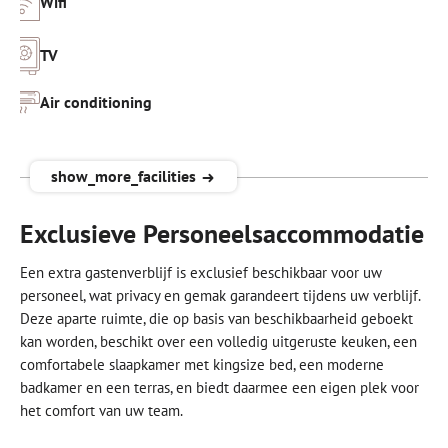
gemakken en comfort die u zich kan wensen tijdens uw verblijf.
Wifi
Er zijn drie slaapkamers met dubbel bed, airco en
TV
plafondventilatoren. De kamers zijn voorzien van horren, en
muskietennetten. De badkamers hebben een ruime inloop
Air conditioning
douche. Twee slaapkamers met zicht op
het privé strand
(OCEANFRONT).
Kluis
!. De keuken is volledig uitgerust. Picknick materiaal en
show_more_facilities
koelboxen zijn ook aanwezig. Buiten vindt u onze green egg
Zwembad
barbeque, klaar om te gebruiken! Verder zijn er nogal wat
Exclusieve Personeelsaccommodatie
lichten aanwezig om s’avonds het strand en terras om te
Privé strand
toveren in een echt sprookjes decor.
Een extra gastenverblijf is exclusief beschikbaar voor uw
personeel, wat privacy en gemak garandeert tijdens uw verblijf.
Spoeltank
Verblijven in de Villa Ganshi strandvilla is eigenlijk genieten van
Deze aparte ruimte, die op basis van beschikbaarheid geboekt
het buitenleven: een constant luchtig briesje zorgt voor de
kan worden, beschikt over een volledig uitgeruste keuken, een
Buitendouche
perfecte temperatuur. De ruime veranda biedt volop schaduw, er
comfortabele slaapkamer met kingsize bed, een moderne
is een mooi groot zonnedek met
zwembad en ligbedden
. Vanaf
badkamer en een terras, en biedt daarmee een eigen plek voor
uw eigen strand kunt u zo direct in de turkooizen Caribische
Barbecue
het comfort van uw team.
Zee glijden!