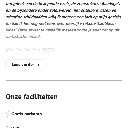
terugdenk aan de loslopende ezels, de zuurstokroze flamingo's
en de bijzondere onderwaterwereld met ontelbare vissen en
schattige schildpadden krijg ik meteen een lach op mijn gezicht.
En dan ik het nog niet eens over heerlijke relaxte 'Caribbean
vibes'. Deze ervaar je namelijk meteen zodra je voet zet op dit
fantastische eiland.
(Beelden door Buro REDD)
Villa Ganshi is een echte strand villa, ideaal gelegen aan de rand
Lees verder
van Playa Lechi, en de Caribische Zee. Het centrum van
Kralendijk, het belangrijkste dorp van Bonaire, is nauwelijks 10
minuten lopen, net als de meeste activiteiten en de
belangrijkste restaurants.
Onze faciliteiten
De villa zelf, zorgvuldig weggestopt in een weelderige
tropische groene tuin, is romantisch, luxe en intiem. Het
Gratis parkeren
interieur is stoer en elegant; eiland stijl met af en toe een
scheutje van de Caribische kleuren. Het huis is voorzien van alle