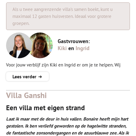
Als u twee aangrenzende villa's samen boekt, kunt u
maximaal 12 gasten huisvesten. Ideaal voor grotere
groepen.
Gastvrouwen:
Kiki
en
Ingrid
Voor jouw verblijf zijn Kiki en Ingrid er om je te helpen. Wij
wensen je een fijne vakantie!
Lees verder
Kiki
helpt met alle vragen en communicatie rondom de boeking.
Zij spreekt Nederlands en Engels.
Villa Ganshi
Een villa met eigen strand
Ingrid
is on-site host op Bonaire en zal je verwelkomen bij
aankomst. Spreekt Nederlands, Engels en een beetje Duits en
Laat ik maar met de deur in huis vallen. Bonaire heeft mijn hart
zal alle nodige informatie over de villa verstrekken. Je kunt haar
gestolen. Ik ben verliefd geworden op de hagelwitte stranden,
ook om tips over het eiland vragen.
de fantastische zonsondergangen en de azuurblauwe zee. Als ik